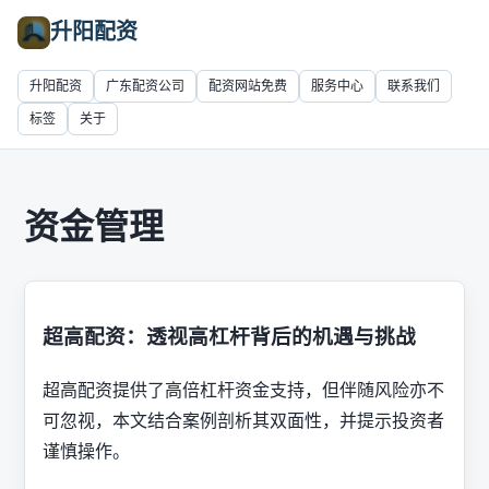
升阳配资
升阳配资
广东配资公司
配资网站免费
服务中心
联系我们
标签
关于
资金管理
超高配资：透视高杠杆背后的机遇与挑战
超高配资提供了高倍杠杆资金支持，但伴随风险亦不
可忽视，本文结合案例剖析其双面性，并提示投资者
谨慎操作。